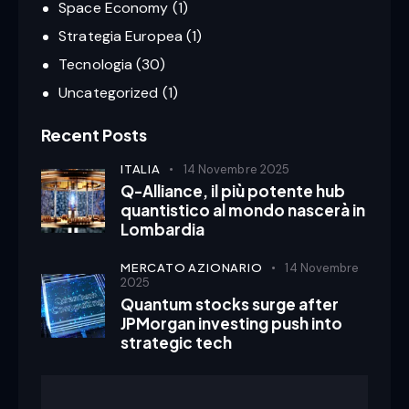
Space Economy
(1)
Strategia Europea
(1)
Tecnologia
(30)
Uncategorized
(1)
Recent Posts
ITALIA
14 Novembre 2025
Q-Alliance, il più potente hub
quantistico al mondo nascerà in
Lombardia
MERCATO AZIONARIO
14 Novembre
2025
Quantum stocks surge after
JPMorgan investing push into
strategic tech