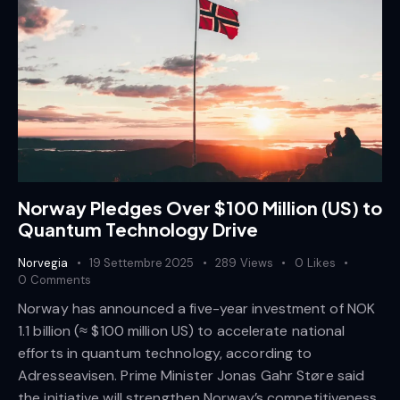
Norway Pledges Over $100 Million (US) to
Quantum Technology Drive
Norvegia
19 Settembre 2025
289
Views
0
Likes
0
Comments
Norway has announced a five-year investment of NOK
1.1 billion (≈ $100 million US) to accelerate national
efforts in quantum technology, according to
Adresseavisen. Prime Minister Jonas Gahr Støre said
the initiative will strengthen Norway’s competitiveness