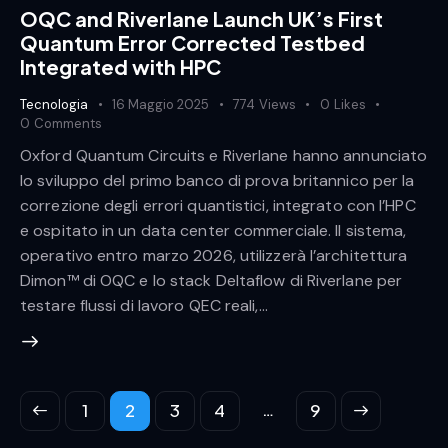
OQC and Riverlane Launch UK’s First
Quantum Error Corrected Testbed
Integrated with HPC
Tecnologia
16 Maggio 2025
774
Views
0
Likes
0
Comments
Oxford Quantum Circuits e Riverlane hanno annunciato
lo sviluppo del primo banco di prova britannico per la
correzione degli errori quantistici, integrato con l’HPC
e ospitato in un data center commerciale. Il sistema,
operativo entro marzo 2026, utilizzerà l’architettura
Dimon™ di OQC e lo stack Deltaflow di Riverlane per
testare flussi di lavoro QEC reali,…
Paginazione degli articoli
…
Page
1
Page
2
Page
3
Page
4
>
Page
9