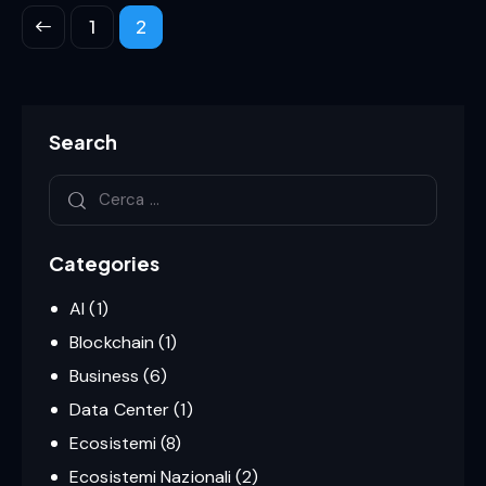
Paginazione degli articoli
Page
1
Page
2
Search
Ricerca per:
Categories
AI
(1)
Blockchain
(1)
Business
(6)
Data Center
(1)
Ecosistemi
(8)
Ecosistemi Nazionali
(2)