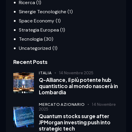
Ricerca
(1)
Sinergie Tecnologiche
(1)
Space Economy
(1)
Strategia Europea
(1)
Tecnologia
(30)
Uncategorized
(1)
Recent Posts
ITALIA
14 Novembre 2025
Q-Alliance, il più potente hub
quantistico al mondo nascerà in
Lombardia
MERCATO AZIONARIO
14 Novembre
2025
Quantum stocks surge after
JPMorgan investing push into
strategic tech